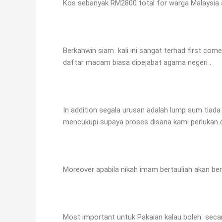
Kos sebanyak RM2800 total for warga Malaysia 
Berkahwin siam kali ini sangat terhad first come
daftar macam biasa dipejabat agama negeri .
In addition segala urusan adalah lump sum tiad
mencukupi supaya proses disana kami perlukan c
Moreover apabila nikah imam bertauliah akan be
Most important untuk Pakaian kalau boleh seca