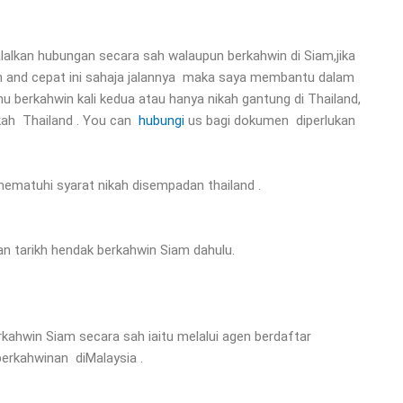
alkan hubungan secara sah walaupun berkahwin di Siam,jika
ah and cepat ini sahaja jalannya maka saya membantu dalam
berkahwin kali kedua atau hanya nikah gantung di Thailand,
kah Thailand . You can
hubungi
us bagi dokumen diperlukan
 mematuhi syarat nikah disempadan thailand .
an tarikh hendak berkahwin Siam dahulu.
kahwin Siam secara sah iaitu melalui agen berdaftar
perkahwinan diMalaysia .