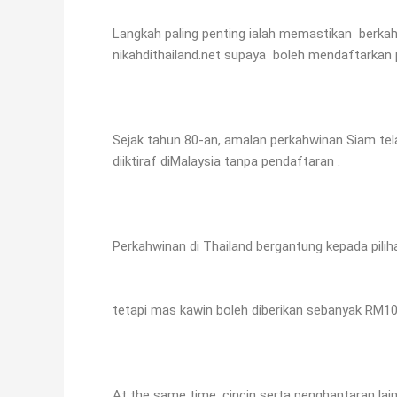
Langkah paling penting ialah memastikan berkahw
nikahdithailand.net supaya boleh mendaftarkan 
Sejak tahun 80-an, amalan perkahwinan Siam te
diiktiraf diMalaysia tanpa pendaftaran .
Perkahwinan di Thailand bergantung kepada piliha
tetapi mas kawin boleh diberikan sebanyak RM
At the same time, cincin serta penghantaran lai