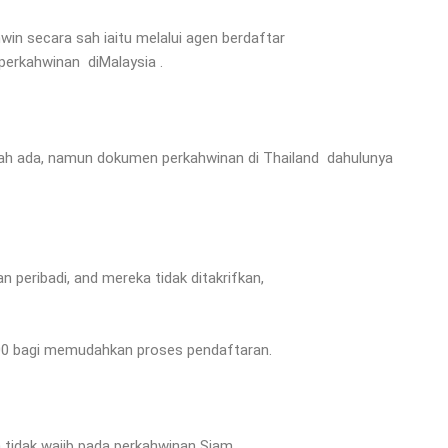
in secara sah iaitu melalui agen berdaftar
perkahwinan diMalaysia .
lah ada, namun dokumen perkahwinan di Thailand dahulunya
n peribadi, and mereka tidak ditakrifkan,
100 bagi memudahkan proses pendaftaran.
n tidak wajib pada perkahwinan Siam.