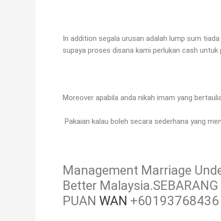
In addition segala urusan adalah lump sum tia
supaya proses disana kami perlukan cash untuk p
Moreover apabila anda nikah imam yang bertauli
Pakaian kalau boleh secara sederhana yang me
Management Marriage Under
Better Malaysia.SEBARA
PUAN
WAN
+60193768436 s